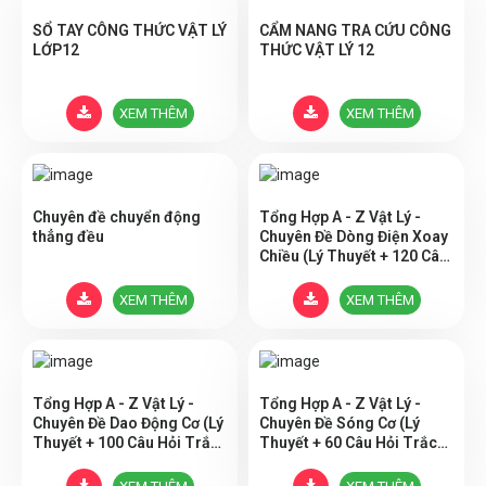
SỔ TAY CÔNG THỨC VẬT LÝ
CẨM NANG TRA CỨU CÔNG
LỚP12
THỨC VẬT LÝ 12
XEM THÊM
XEM THÊM
Chuyên đề chuyển động
Tổng Hợp A - Z Vật Lý -
thẳng đều
Chuyên Đề Dòng Điện Xoay
Chiều (Lý Thuyết + 120 Câu
Hỏi Trắc Nghiệm - Có Đáp
Án)
XEM THÊM
XEM THÊM
Tổng Hợp A - Z Vật Lý -
Tổng Hợp A - Z Vật Lý -
Chuyên Đề Dao Động Cơ (Lý
Chuyên Đề Sóng Cơ (Lý
Thuyết + 100 Câu Hỏi Trắc
Thuyết + 60 Câu Hỏi Trắc
Nghiệm - Có Đáp Án)
Nghiệm - Có Đáp Án)