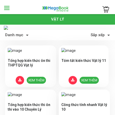
Megabook
VẬT LÝ
Danh mục
Sắp xếp
Tổng hợp kiến thức ôn thi
Tóm tắt kiến thức Vật lý 11
THPTQG Vật lý
XEM THÊM
XEM THÊM
Tổng hợp kiến thức thi ôn
Công thức tính nhanh Vật lý
thi vào 10 Chuyên Lý
10