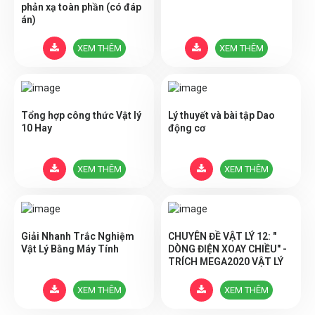
phản xạ toàn phần (có đáp
án)
XEM THÊM
XEM THÊM
Tổng hợp công thức Vật lý
Lý thuyết và bài tập Dao
10 Hay
động cơ
XEM THÊM
XEM THÊM
Giải Nhanh Trắc Nghiệm
CHUYÊN ĐỀ VẬT LÝ 12: "
Vật Lý Bằng Máy Tính
DÒNG ĐIỆN XOAY CHIỀU" -
TRÍCH MEGA2020 VẬT LÝ
XEM THÊM
XEM THÊM