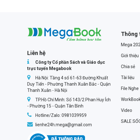
Thông 
Megabook
Mega 20
Liên hệ
Giới thiệu
Công ty Cổ phần Sách và Giáo dục
Chia sẻ
trực tuyến Megabook
Tài liệu
Hà Nội: Tầng 4 số 61-63 Đường Khuất
Duy Tiến - Phường Thanh Xuân Bắc - Quận
File Nghe
Thanh Xuân - Hà Nội
WorkBoo
TP.Hồ Chí Minh: Số 143/2 Phan Huy Ích
- Phường 15 - Quận Tân Bình
Video
Hotline/Zalo: 0981039959
SALE SỐ
lienhe24h.mega@gmail.com