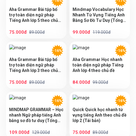
-16%
-17%
Aha Grammar Bài tập bổ
Mindmap Vocabulary Học
trợ toàn diện ngữ pháp
Nhanh Từ Vựng Tiếng Anh
Tiếng Anh lớp 5 theo chủ
Bằng Sơ Đồ Tư Duy (Tổng
đề
hợp từ vựng lớp 3-4-5 theo
chủ đề)
75.000đ
99.000đ
89.000đ
119.000đ
-16%
-16%
Aha Grammar Bài tập bổ
Aha Grammar Học nhanh
trợ toàn diện ngữ pháp
toàn diện ngữ pháp Tiếng
Tiếng Anh lớp 3 theo chủ
Anh lớp 4 theo chủ đề
đề
75.000đ
84.000đ
89.000đ
99.000đ
-16%
-16%
MINDMAP GRAMMAR – Học
Quick Quick học nhanh từ
nhanh Ngữ pháp tiếng Anh
vựng tiếng Anh theo chủ đề
bằng sơ đồ tư duy (Tổng
lớp 2 (Tái bản)
hợp Ngữ pháp lớp 3-4-5
theo chủ đề)
109.000đ
75.000đ
129.000đ
89.000đ