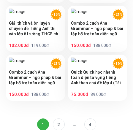
-15%
-21%
Giải thích và ôn luyện
Combo 2 cuốn Aha
chuyên đề Tiếng Anh thi
Grammar – ngữ pháp & bài
vào lớp 6 trường THCS chất
tập bổ trợ toàn diện ngữ
lượng cao
pháp tiếng Anh lớp 3 theo
chủ đề
102.000đ
150.000đ
119.000đ
188.000đ
-21%
-16%
Combo 2 cuốn Aha
Quick Quick học nhanh
Grammar – ngữ pháp & bài
toàn diện từ vựng tiếng
tập bổ trợ toàn diện ngữ
Anh theo chủ đề lớp 4 (Tái
pháp tiếng Anh lớp 4 theo
bản)
chủ đề
150.000đ
75.000đ
188.000đ
89.000đ
...
1
2
4