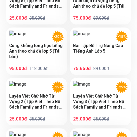
Vựng 5 (Tập Viết Theo Bộ
toàn diện từ vựng tiếng
Sách Family and Friends
Anh theo chủ đề lớp 5 (Tái
Special Edition)
bản)
25.000đ
75.000đ
35.000đ
89.000đ
-20%
-15%
Cùng khủng long học tiếng
Bài Tập Bổ Trợ Nâng Cao
Anh theo chủ đề lớp 5 (Tái
Tiếng Anh Lớp 5
bản)
95.000đ
75.650đ
118.000đ
89.000đ
-29%
-29%
Luyện Viết Chữ Nhớ Từ
Luyện Viết Chữ Nhớ Từ
Vựng 2 (Tập Viết Theo Bộ
Vựng 3 (Tập Viết Theo Bộ
Sách Family and Friends
Sách Family and Friends
Special Edition)
Special Edition)
25.000đ
25.000đ
35.000đ
35.000đ