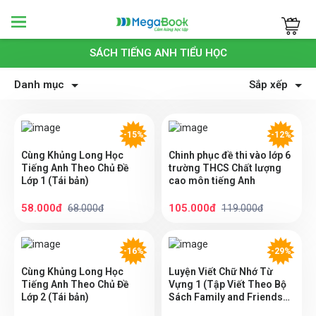
Megabook
SÁCH TIẾNG ANH TIỂU HỌC
Danh mục
Sắp xếp
-15%
-12%
Cùng Khủng Long Học
Chinh phục đề thi vào lớp 6
Tiếng Anh Theo Chủ Đề
trường THCS Chất lượng
Lớp 1 (Tái bản)
cao môn tiếng Anh
58.000đ
105.000đ
68.000đ
119.000đ
-16%
-29%
Cùng Khủng Long Học
Luyện Viết Chữ Nhớ Từ
Tiếng Anh Theo Chủ Đề
Vựng 1 (Tập Viết Theo Bộ
Lớp 2 (Tái bản)
Sách Family and Friends
Special Edition)