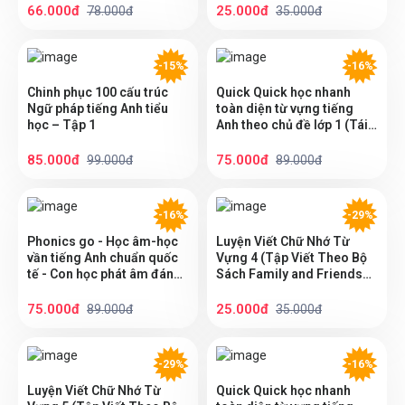
66.000đ
25.000đ
78.000đ
35.000đ
-15%
-16%
Chinh phục 100 cấu trúc
Quick Quick học nhanh
Ngữ pháp tiếng Anh tiểu
toàn diện từ vựng tiếng
học – Tập 1
Anh theo chủ đề lớp 1 (Tái
bản)
85.000đ
75.000đ
99.000đ
89.000đ
-16%
-29%
Phonics go - Học âm-học
Luyện Viết Chữ Nhớ Từ
vần tiếng Anh chuẩn quốc
Vựng 4 (Tập Viết Theo Bộ
tế - Con học phát âm đánh
Sách Family and Friends
vần tiếng Anh 2
Special Edition)
75.000đ
25.000đ
89.000đ
35.000đ
-29%
-16%
Luyện Viết Chữ Nhớ Từ
Quick Quick học nhanh