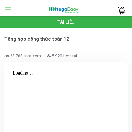
Megabook
TÀI LIỆU
Tổng hợp công thức toán 12
28.768 lượt xem
5.920 lượt tải