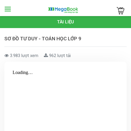
Megabook
TÀI LIỆU
SƠ ĐỒ TƯ DUY - TOÁN HỌC LỚP 9
3.983 lượt xem
962 lượt tải