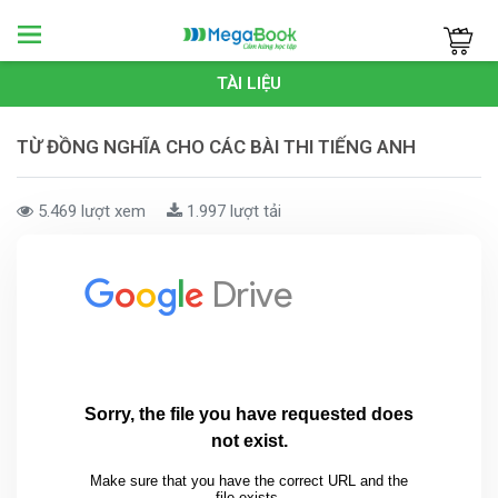
Megabook
TÀI LIỆU
TỪ ĐỒNG NGHĨA CHO CÁC BÀI THI TIẾNG ANH
5.469 lượt xem
1.997 lượt tải