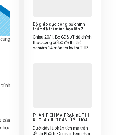
Bộ giáo dục công bố chính
thức đề thi minh họa lần 2
Chiều 20/1, Bộ GD&ĐT đã chính
 cung
thức công bố bộ đề thi thử
nghiệm 14 môn thi kỳ thi THPT
quốc gia năm 2017 để thí sinh
và các nhà trường có thêm cơ
sở tham khảo, vận dụng trong
dạy học và ôn tập.
trình
PHÂN TÍCH MA TRẬN ĐỀ THI
c của
KHÔI A + B (TOÁN - LÝ - HÓA -
SINH) THPT QUỐC GIA 2019
a học
Dưới đây là phân tích ma trận
đề thi Khối B - 3 môn Toán Hóa