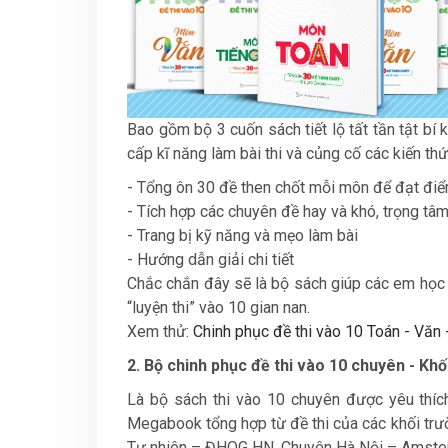
Bao gồm bộ 3 cuốn sách tiết lộ tất tần tật bí 
cấp kĩ năng làm bài thi và củng cố các kiến thứ
- Tổng ôn 30 đề then chốt mỗi môn để đạt đi
- Tích hợp các chuyên đề hay và khó, trọng tâm
- Trang bị kỹ năng và mẹo làm bài
- Hướng dẫn giải chi tiết
Chắc chắn đây sẽ là bộ sách giúp các em học s
“luyện thi” vào 10 gian nan.
Xem thử:
Chinh phục đề thi vào 10 Toán - Văn 
2. Bộ chinh phục đề thi vào 10 chuyên - Khố
Là bộ sách thi vào 10 chuyên được yêu thích
Megabook tổng hợp từ đề thi của các khối t
Tự nhiên – ĐHQG HN, Chuyên Hà Nội – Amst