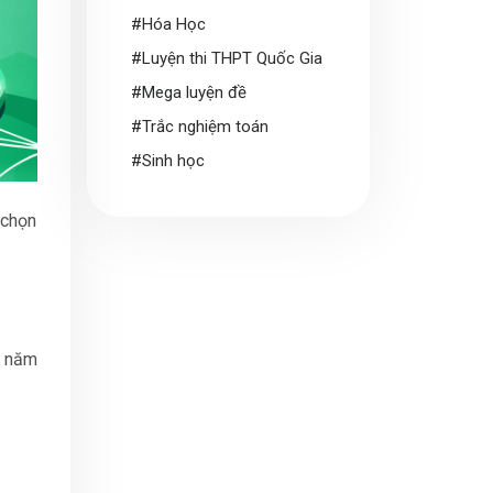
#Hóa Học
#Luyện thi THPT Quốc Gia
#Mega luyện đề
#Trắc nghiệm toán
#Sinh học
 chọn
t năm