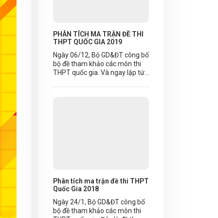
PHÂN TÍCH MA TRẬN ĐỀ THI
THPT QUỐC GIA 2019
Ngày 06/12, Bộ GD&ĐT công bố
bộ đề tham khảo các môn thi
THPT quốc gia. Và ngay lập tức
Megabook đã phân tích cấu
trúc đề thi THPT Quốc Gia 2019
nhằm giúp sĩ tử có phương
pháp, lộ trình ôn luyện THPTQG
2019 hợp lý.
Phân tích ma trận đề thi THPT
Quốc Gia 2018
Ngày 24/1, Bộ GD&ĐT công bố
bộ đề tham khảo các môn thi