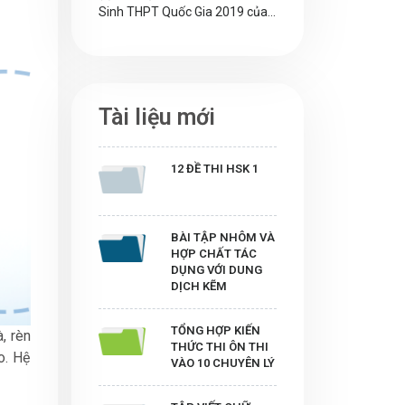
Sinh THPT Quốc Gia 2019 của
Megabook. Mời các em tham
khảo nhé!
Tài liệu mới
12 ĐỀ THI HSK 1
BÀI TẬP NHÔM VÀ
HỢP CHẤT TÁC
DỤNG VỚI DUNG
DỊCH KẼM
TỔNG HỢP KIẾN
, rèn
THỨC THI ÔN THI
o. Hệ
VÀO 10 CHUYÊN LÝ