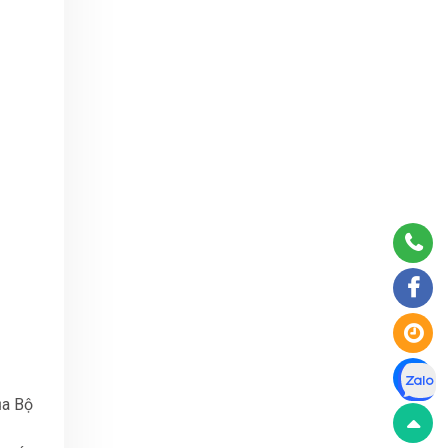
ủa Bộ