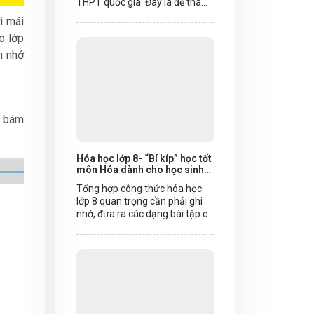
THPT quốc gia. Đây là đề tham
khảo duy nhất được công bố
i mái
trong năm nay. Một số giáo
o lớp
viên của Hệ thống học trực
tuyến Hoc24h.vn nhận định
n nhớ
không nhiều thí sinh đạt được
điểm cao với đề thi này.
0 bám
Hóa học lớp 8- “Bí kíp” học tốt
môn Hóa dành cho học sinh
lớp 8,9
Tổng hợp công thức hóa học
lớp 8 quan trọng cần phải ghi
nhớ, đưa ra các dạng bài tập cụ
thể và tài liệu ôn tập hóa học 8,
chia sẻ cách học tốt môn hóa 8