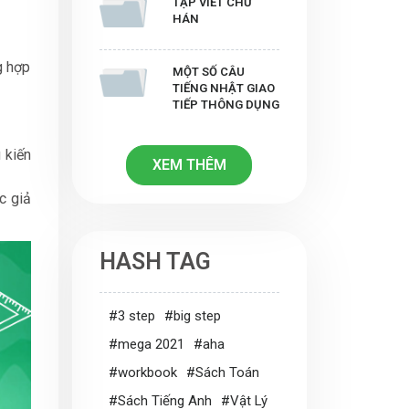
TẬP VIẾT CHỮ
HÁN
g hợp
MỘT SỐ CÂU
TIẾNG NHẬT GIAO
TIẾP THÔNG DỤNG
 kiến
XEM THÊM
c giả
HASH TAG
#3 step
#big step
#mega 2021
#aha
#workbook
#Sách Toán
#Sách Tiếng Anh
#Vật Lý