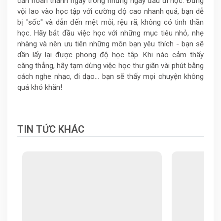
cần hoàn thành ngay trong những ngày đầu đi học. Đừng
vội lao vào học tập với cường độ cao nhanh quá, bạn dễ
bị "sốc" và dẫn đến mệt mỏi, rệu rã, không có tinh thần
học. Hãy bắt đầu việc học với những mục tiêu nhỏ, nhẹ
nhàng và nên ưu tiên những môn bạn yêu thích - bạn sẽ
dần lấy lại được phong độ học tập. Khi nào cảm thấy
căng thẳng, hãy tạm dừng việc học thư giãn vài phút bằng
cách nghe nhạc, đi dạo... bạn sẽ thấy mọi chuyện không
quá khó khăn!
TIN TỨC KHÁC