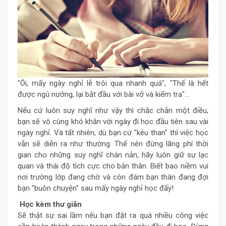
"Ôi, mấy ngày nghỉ lễ trôi qua nhanh quá", "Thế là hết
được ngủ nướng, lại bắt đầu với bài vở và kiểm tra"…
Nếu cứ luôn suy nghĩ như vậy thì chắc chắn một điều,
bạn sẽ vô cùng khó khăn với ngày đi học đầu tiên sau vài
ngày nghỉ. Và tất nhiên, dù bạn cứ "kêu than" thì việc học
vẫn sẽ diễn ra như thường. Thế nên đừng lãng phí thời
gian cho những suy nghĩ chán nản, hãy luôn giữ sự lạc
quan và thái độ tích cực cho bản thân. Biết bao niềm vui
nơi trường lớp đang chờ và còn đám bạn thân đang đợi
bạn "buôn chuyện" sau mấy ngày nghỉ học đấy!
Học kèm thư giãn
Sẽ thật sự sai lầm nếu bạn đặt ra quá nhiều công việc