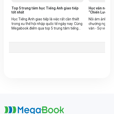
Top 5 trung tâm học Tiếng Anh giao tiếp
Học văn nghị lu
tốt nhất
“Chiến Lược Lu
Học Tiếng Anh giao tiếp là việc rất cần thiết
Nỗi ám ảnh “Khô
trong xu thế hội nhập quốc tế ngày nay. Cùng
chướng ngại vật
Megabook điểm qua top 5 trung tâm tiếng
văn - Sợ viết vă
Anh giao tiếp tốt nhất nhé!
năng khiếu mà v
luận văn học kh