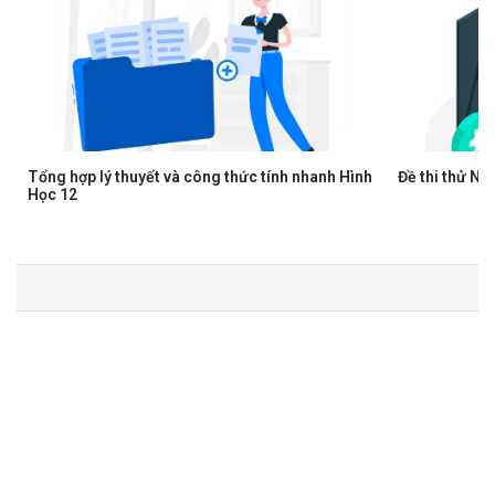
Tổng hợp lý thuyết và công thức tính nhanh Hình
Đề thi thử N
Học 12