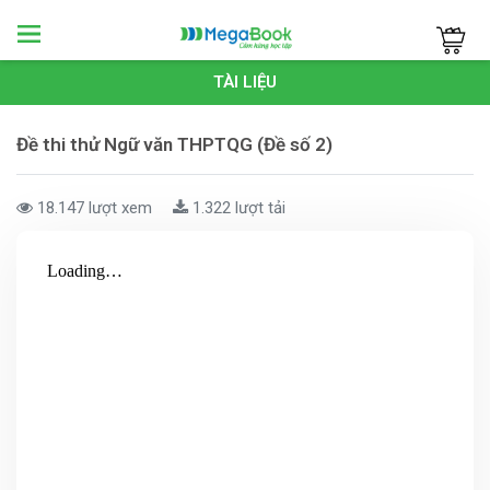
Megabook
TÀI LIỆU
Đề thi thử Ngữ văn THPTQG (Đề số 2)
18.147 lượt xem
1.322 lượt tải