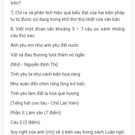
trên?
7, Chỉ ra và phân tích hiệu quả biểu đạt của hai biện pháp
tu từ được sử dụng trong khổ thơ thứ nhất của văn bản.
8, Viết một đoạn văn khoảng 5 – 7 câu so sánh những
câu thơ sau:
Anh yêu em như anh yêu đất nước
Vất vả đau thương tươi thắm vô ngần
(Nhớ - Nguyễn Đình Thi)
Tình yêu ta như cánh kiến hoa vàng
Như xuân đến chim rừng lông trở biếc
Tình yêu làm đất lạ hóa quê hương
(Tiếng hát con tàu - Chế Lan Viên)
Phần II: Làm văn (7 điểm)
Câu 2 (3 điểm):
Suy nghĩ của anh (chị) về ý kiến sau trong sách Luận ngữ: