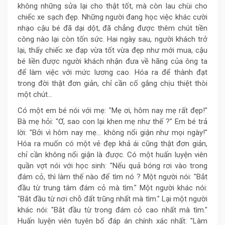
không những sửa lại cho thật tốt, mà còn lau chùi cho
chiếc xe sạch đẹp. Những người đang học việc khác cười
nhạo cậu bé đã dại dột, đã chẳng được thêm chút tiền
công nào lại còn tốn sức. Hai ngày sau, người khách trở
lại, thấy chiếc xe đạp vừa tốt vừa đẹp như mới mua, cậu
bé liền được người khách nhận đưa về hãng của ông ta
để làm việc với mức lương cao. Hóa ra để thành đạt
trong đời thật đơn giản, chỉ cần cố gắng chịu thiệt thòi
một chút...
Có một em bé nói với mẹ: "Mẹ ơi, hôm nay mẹ rất đẹp!"
Bà mẹ hỏi: "Ơ, sao con lại khen mẹ như thế ?" Em bé trả
lời: "Bởi vì hôm nay mẹ... không nổi giận như mọi ngày!"
Hóa ra muốn có một vẻ đẹp khả ái cũng thật đơn giản,
chỉ cần không nổi giận là được. Có một huấn luyện viên
quần vợt nói với học sinh: "Nếu quả bóng rơi vào trong
đám cỏ, thì làm thế nào để tìm nó ? Một người nói: "Bắt
đầu từ trung tâm đám cỏ mà tìm." Một người khác nói:
"Bắt đầu từ nơi chỗ đất trũng nhất mà tìm." Lại một người
khác nói: "Bắt đầu từ trong đám cỏ cao nhất mà tìm."
Huấn luyện viên tuyên bố đáp án chính xác nhất: "Làm