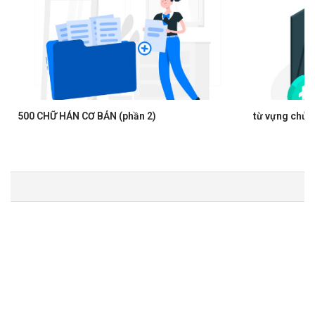
500 CHỮ HÁN CƠ BẢN (phần 2)
từ vựng chủ 