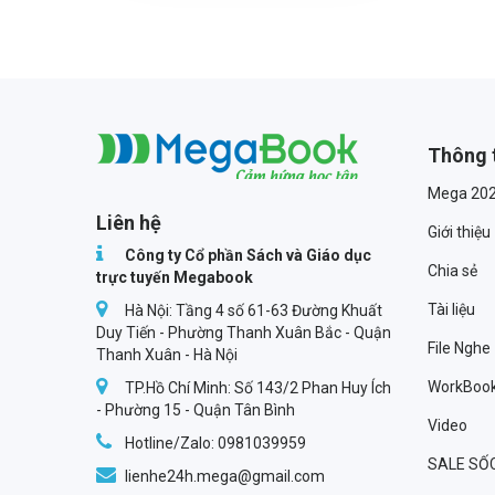
Thông 
Megabook
Mega 20
Liên hệ
Giới thiệu
Công ty Cổ phần Sách và Giáo dục
Chia sẻ
trực tuyến Megabook
Tài liệu
Hà Nội: Tầng 4 số 61-63 Đường Khuất
Duy Tiến - Phường Thanh Xuân Bắc - Quận
File Nghe
Thanh Xuân - Hà Nội
WorkBoo
TP.Hồ Chí Minh: Số 143/2 Phan Huy Ích
- Phường 15 - Quận Tân Bình
Video
Hotline/Zalo: 0981039959
SALE SỐ
lienhe24h.mega@gmail.com