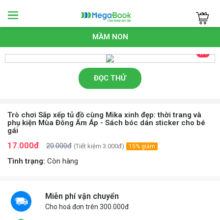
Megabook
MẦM NON
1/1
ĐỌC THỬ
Trò chơi Sắp xếp tủ đồ cùng Mika xinh đẹp: thời trang và
phụ kiện Mùa Đông Ấm Áp - Sách bóc dán sticker cho bé
gái
17.000đ
20.000đ
(Tiết kiệm 3.000đ)
15% giảm
Tình trạng:
Còn hàng
Miễn phí vận chuyển
Cho hoá đơn trên 300.000đ