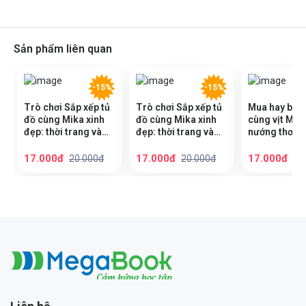
Sản phẩm liên quan
-15%
-15%
Trò chơi Sắp xếp tủ
Trò chơi Sắp xếp tủ
Mua hay bán
đồ cùng Mika xinh
đồ cùng Mika xinh
cùng vịt Miko
đẹp: thời trang và
đẹp: thời trang và
nướng thơm
phụ kiện Cô Tiên
phụ kiện Nàng Tiên
(Hơn 60 stick
Xinh - Sách bóc dán
Cá - Sách bóc dán
Sách bóc dá
17.000đ
17.000đ
17.000đ
20.000đ
20.000đ
20
sticker cho bé gái
sticker cho bé gái
sticker cho 
Megabook