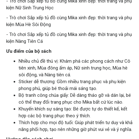
-
Trò chơi Sắp xếp tủ đồ cùng Mika xinh đẹp: thời trang và phụ
kiện Nữ Sinh Trung Học
-
Trò chơi Sắp xếp tủ đồ cùng Mika xinh đẹp: thời trang và phụ
kiện Mùa Hè Sôi Động
-
Trò chơi Sắp xếp tủ đồ cùng Mika xinh đẹp: thời trang và phụ
kiện Nàng Tiên Cá
Ưu điểm của bộ sách
Nhiều chủ đề thú vị: Khám phá các phong cách như Cô
tiên xinh, Mùa đông ấm áp, Nữ sinh trung học, Mùa hè
sôi động, và Nàng tiên cá.
Sticker dễ thương: Gồm nhiều trang phục và phụ kiện
phong phú, giúp bé thoải mái sáng tạo.
Bộ tranh công chúa giấy: Dễ dàng tháo gỡ và dán lại, bé
có thể thay đổi trang phục cho Mika bất cứ lúc nào.
Khuyến khích sự sáng tạo: Bé được tự do thiết kế, kết
hợp các bộ trang phục theo ý thích.
Thích hợp cho mọi độ tuổi: Giúp phát triển tư duy và khả
năng phối hợp, tạo nên những giờ phút vui vẻ và ý nghĩa.