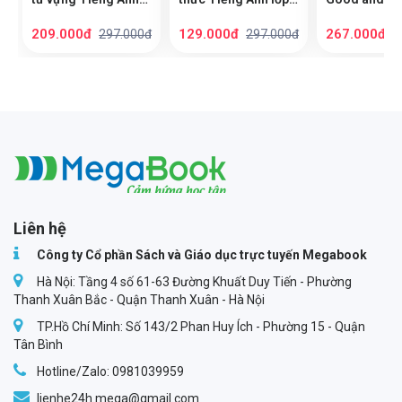
lớp 3, 4, 5
3, 4, 5
học tốt tiếng
tiểu học (Lớp
209.000đ
129.000đ
267.000đ
297.000đ
297.000đ
3
1,2,3,4,5)
Megabook
Liên hệ
Công ty Cổ phần Sách và Giáo dục trực tuyến Megabook
Hà Nội: Tầng 4 số 61-63 Đường Khuất Duy Tiến - Phường
Thanh Xuân Bắc - Quận Thanh Xuân - Hà Nội
TP.Hồ Chí Minh: Số 143/2 Phan Huy Ích - Phường 15 - Quận
Tân Bình
Hotline/Zalo: 0981039959
lienhe24h.mega@gmail.com