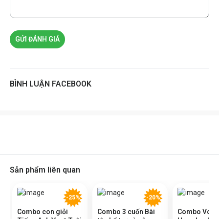
GỬI ĐÁNH GIÁ
BÌNH LUẬN FACEBOOK
Sản phẩm liên quan
-25%
-20%
Combo con giỏi
Combo 3 cuốn Bài
Combo Voca