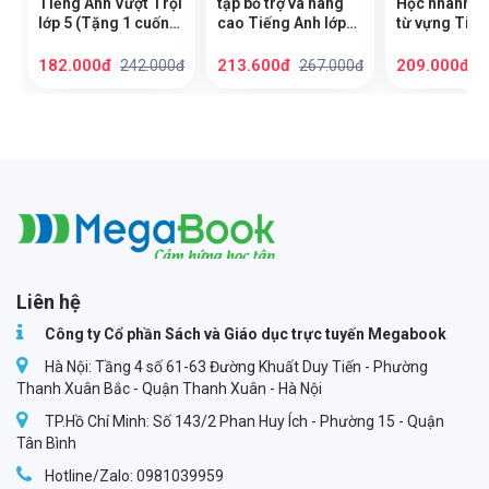
Tiếng Anh Vượt Trội
tập bổ trợ và nâng
Học nhanh to
lớp 5 (Tặng 1 cuốn
cao Tiếng Anh lớp
từ vựng Tiến
My picture - 100
3,4,5
lớp 3, 4, 5
first words bất kỳ)
182.000đ
213.600đ
209.000đ
242.000đ
267.000đ
2
Megabook
Liên hệ
Công ty Cổ phần Sách và Giáo dục trực tuyến Megabook
Hà Nội: Tầng 4 số 61-63 Đường Khuất Duy Tiến - Phường
Thanh Xuân Bắc - Quận Thanh Xuân - Hà Nội
TP.Hồ Chí Minh: Số 143/2 Phan Huy Ích - Phường 15 - Quận
Tân Bình
Hotline/Zalo: 0981039959