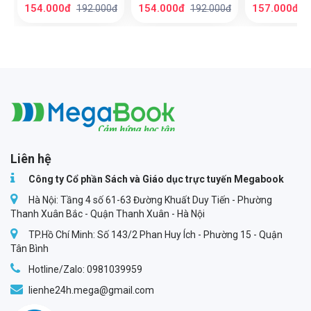
Sách bóc dán
154.000đ
154.000đ
157.000đ
192.000đ
192.000đ
1
sticker cho bé gái
Megabook
Liên hệ
Công ty Cổ phần Sách và Giáo dục trực tuyến Megabook
Hà Nội: Tầng 4 số 61-63 Đường Khuất Duy Tiến - Phường
Thanh Xuân Bắc - Quận Thanh Xuân - Hà Nội
TP.Hồ Chí Minh: Số 143/2 Phan Huy Ích - Phường 15 - Quận
Tân Bình
Hotline/Zalo: 0981039959
lienhe24h.mega@gmail.com