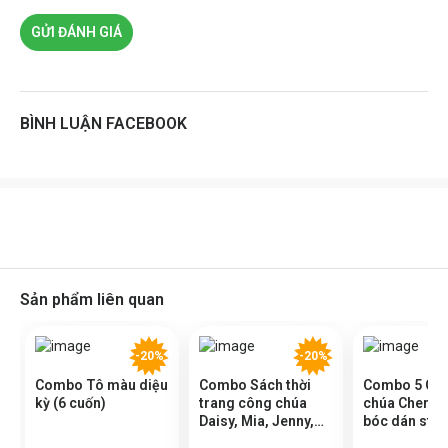
GỬI ĐÁNH GIÁ
BÌNH LUẬN FACEBOOK
Sản phẩm liên quan
-20%
-20%
Combo Tô màu diệu
Combo Sách thời
Combo 5 Cu
kỳ (6 cuốn)
trang công chúa
chúa Cherry 
Daisy, Mia, Jenny,
bóc dán stic
Rosy (4 Cuốn) -
bé gái