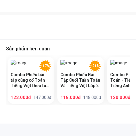
Sản phẩm liên quan
-17%
-21%
Combo Phiếu bài
Combo Phiếu Bài
Combo Phiếu
tập củng cố Toán
Tập Cuối Tuần Toán
Toán - Tiếng 
Tiếng Việt theo tuần
Và Tiếng Việt Lớp 2
Tiếng Anh lớp
Lớp 2 (2 cuốn)
Cuốn)
123.000đ
118.000đ
120.000đ
147.000đ
148.000đ
1