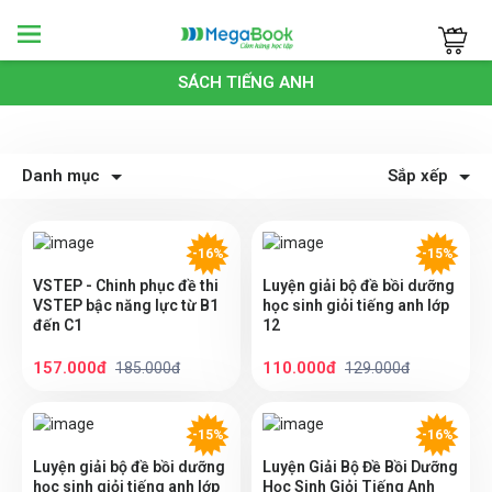
Megabook
SÁCH TIẾNG ANH
Danh mục
Sắp xếp
-16%
-15%
VSTEP - Chinh phục đề thi
Luyện giải bộ đề bồi dưỡng
VSTEP bậc năng lực từ B1
học sinh giỏi tiếng anh lớp
đến C1
12
157.000đ
110.000đ
185.000đ
129.000đ
-15%
-16%
Luyện giải bộ đề bồi dưỡng
Luyện Giải Bộ Đề Bồi Dưỡng
học sinh giỏi tiếng anh lớp
Học Sinh Giỏi Tiếng Anh