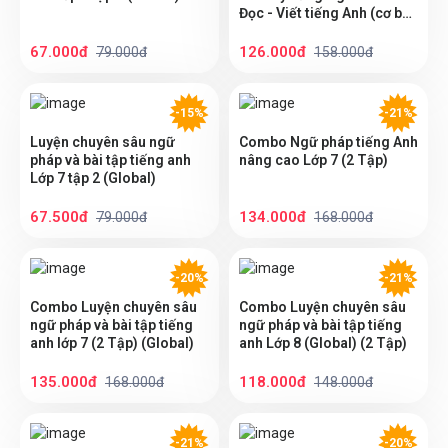
Đọc - Viết tiếng Anh (cơ bản
và nâng cao) lớp 7 (2 Tập)
(Global)
67.000đ
126.000đ
79.000đ
158.000đ
-15%
-21%
Luyện chuyên sâu ngữ
Combo Ngữ pháp tiếng Anh
pháp và bài tập tiếng anh
nâng cao Lớp 7 (2 Tập)
Lớp 7 tập 2 (Global)
67.500đ
134.000đ
79.000đ
168.000đ
-20%
-21%
Combo Luyện chuyên sâu
Combo Luyện chuyên sâu
ngữ pháp và bài tập tiếng
ngữ pháp và bài tập tiếng
anh lớp 7 (2 Tập) (Global)
anh Lớp 8 (Global) (2 Tập)
135.000đ
118.000đ
168.000đ
148.000đ
-21%
-20%