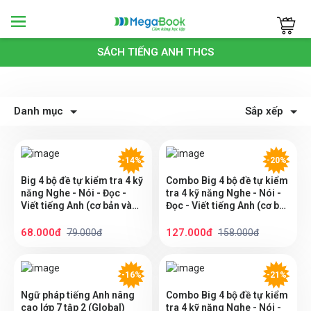
Megabook
SÁCH TIẾNG ANH THCS
Danh mục
Sắp xếp
-14%
-20%
Big 4 bộ đề tự kiểm tra 4 kỹ
Combo Big 4 bộ đề tự kiểm
năng Nghe - Nói - Đọc -
tra 4 kỹ năng Nghe - Nói -
Viết tiếng Anh (cơ bản và
Đọc - Viết tiếng Anh (cơ bản
nâng cao) lớp 7 tập 1
và nâng cao) Lớp 6 (Global)
(Global)
68.000đ
127.000đ
79.000đ
158.000đ
-16%
-21%
Ngữ pháp tiếng Anh nâng
Combo Big 4 bộ đề tự kiểm
cao lớp 7 tập 2 (Global)
tra 4 kỹ năng Nghe - Nói -