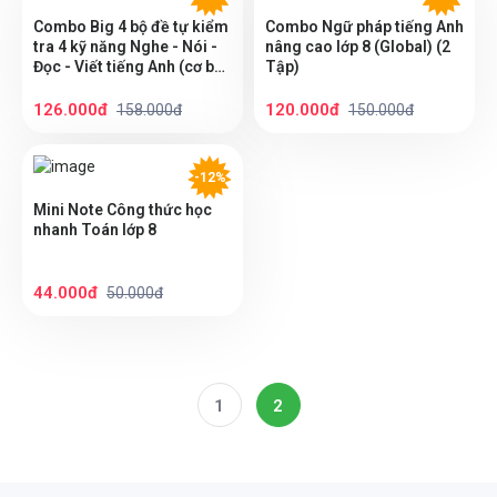
Combo Big 4 bộ đề tự kiểm
Combo Ngữ pháp tiếng Anh
tra 4 kỹ năng Nghe - Nói -
nâng cao lớp 8 (Global) (2
Đọc - Viết tiếng Anh (cơ bản
Tập)
và nâng cao) lớp 8 (Global)
(2 Tập)
126.000đ
120.000đ
158.000đ
150.000đ
-12%
Mini Note Công thức học
nhanh Toán lớp 8
44.000đ
50.000đ
1
2