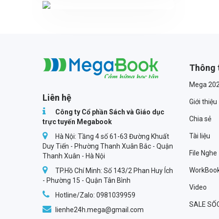
Thông 
Megabook
Mega 20
Liên hệ
Giới thiệu
Công ty Cổ phần Sách và Giáo dục
Chia sẻ
trực tuyến Megabook
Tài liệu
Hà Nội: Tầng 4 số 61-63 Đường Khuất
Duy Tiến - Phường Thanh Xuân Bắc - Quận
File Nghe
Thanh Xuân - Hà Nội
WorkBoo
TP.Hồ Chí Minh: Số 143/2 Phan Huy Ích
- Phường 15 - Quận Tân Bình
Video
Hotline/Zalo: 0981039959
SALE SỐ
lienhe24h.mega@gmail.com