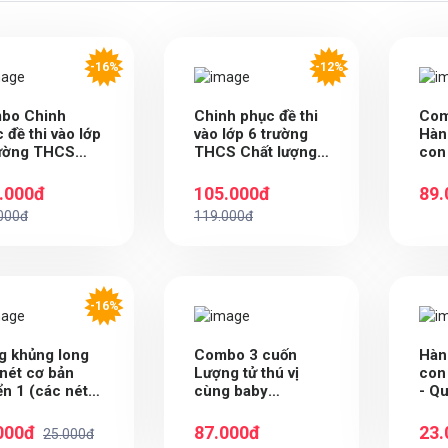
-16%
-12%
bo Chinh
Chinh phục đề thi
Com
 đề thi vào lớp
vào lớp 6 trường
Hàn
rường THCS
THCS Chất lượng
con 
 lượng cao
cao môn Toán
 Toán và Tiếng
.000đ
105.000đ
89.
000đ
119.000đ
-16%
g khủng long
Combo 3 cuốn
Hàn
nét cơ bản
Lượng tử thú vị
con 
n 1 (các nét
cùng baby
- Q
tiên) bé gái
Anhxtanh
con 
000đ
87.000đ
23.
25.000đ