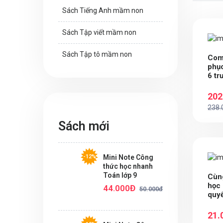
Sách Tiếng Anh mầm non
Sách Tập viết mầm non
Sách Tập tô mầm non
Com
phục
6 t
Chất
môn
202
Anh
238.
Sách mới
-12%
Mini Note Công
thức học nhanh
Toán lớp 9
Cùn
học 
44.000Đ
50.000đ
quyể
đầu 
21.