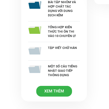
BÀI TẬP NHÔM VÀ
HỢP CHẤT TÁC
DỤNG VỚI DUNG
DỊCH KẼM
TỔNG HỢP KIẾN
THỨC THI ÔN THI
VÀO 10 CHUYÊN LÝ
TẬP VIẾT CHỮ HÁN
MỘT SỐ CÂU TIẾNG
NHẬT GIAO TIẾP
THÔNG DỤNG
XEM THÊM