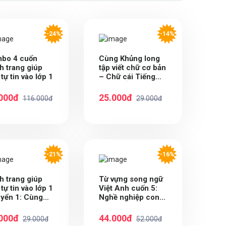
-24%
-14%
bo 4 cuốn
Cùng Khủng long
h trang giúp
tập viết chữ cơ bản
tự tin vào lớp 1
– Chữ cái Tiếng
Anh VIẾT HOA
Quyển 4 – Sticker
000đ
25.000đ
116.000đ
29.000đ
bé trai
-21%
-16%
h trang giúp
Từ vựng song ngữ
tự tin vào lớp 1
Việt Anh cuốn 5:
uyển 1: Cùng
Nghề nghiệp con
tập viết
yêu
000đ
44.000đ
29.000đ
52.000đ