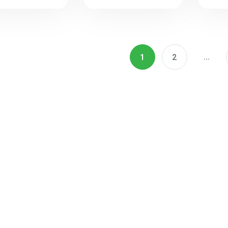
...
1
2