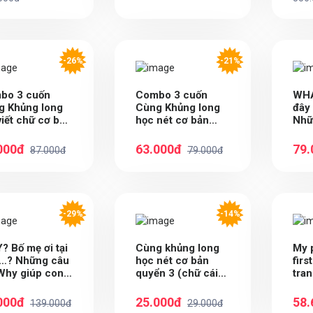
-26%
-21%
bo 3 cuốn
Combo 3 cuốn
WHA
g Khủng long
Cùng Khủng long
đây 
viết chữ cơ bản
học nét cơ bản
Nhữ
icker bé trai
(Nét, số, chữ cái
Wha
n 4,5,6
đầu tiên) bé gái
mò 
000đ
63.000đ
79.
87.000đ
79.000đ
quyển 1,2,3
-29%
-14%
 Bố mẹ ơi tại
Cùng khủng long
My 
 …? Những câu
học nét cơ bản
firs
Why giúp con
quyển 3 (chữ cái
tran
ò sáng tạo?
đầu tiên) bé trai
ngô
000đ
25.000đ
58.
139.000đ
29.000đ