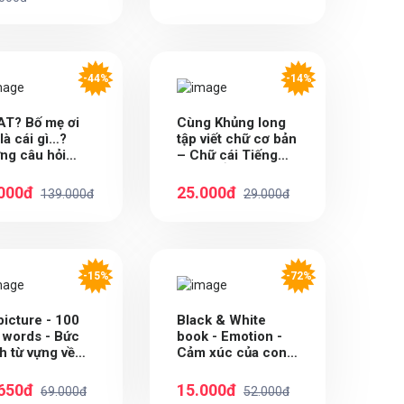
-44%
-14%
T? Bố mẹ ơi
Cùng Khủng long
là cái gì…?
tập viết chữ cơ bản
ng câu hỏi
– Chữ cái Tiếng
t giúp con tò
Việt VIẾT HOA
sáng tạo?
Quyển 6 – Sticker
000đ
25.000đ
139.000đ
29.000đ
bé trai
-15%
-72%
picture - 100
Black & White
t words - Bức
book - Emotion -
h từ vựng về
Cảm xúc của con
i nhà con yêu
(Sách Tiếng Anh
song ngữ dành
650đ
15.000đ
69.000đ
52.000đ
cho trẻ từ 1 -5