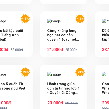
-15%
-16%
u bài tập cuối
Cùng khủng long
Đề ô
 Tiếng Anh 1
học nét cơ bản
kiểm
bal)
quyển 1 (các nét
tập 
đầu tiên) bé trai
800đ
21.000đ
33.
68.000đ
25.000đ
-20%
-21%
bo 5 cuốn Từ
Hành trang giúp
Com
 song ngữ Việt
con tự tin vào lớp 1
Wha
- Quyển 2: Cùng
Whe
con học Toán
Ơi!
.000đ
23.000đ
299
29.000đ
000đ
556