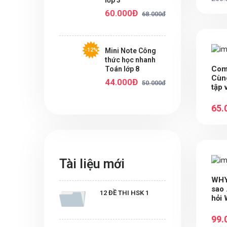
lớp 3
60.000Đ
68.000đ
-12%
Mini Note Công
thức học nhanh
Com
Toán lớp 8
Cùn
44.000Đ
50.000đ
tập 
– St
quyể
65.
Tài liệu mới
WHY?
sao
12 ĐỀ THI HSK 1
hỏi 
tò m
99.