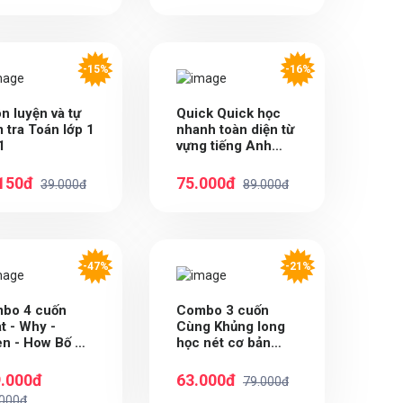
-15%
-16%
n luyện và tự
Quick Quick học
 tra Toán lớp 1
nhanh toàn diện từ
1
vựng tiếng Anh
theo chủ đề lớp 3
(Tái bản)
150đ
75.000đ
39.000đ
89.000đ
-47%
-21%
bo 4 cuốn
Combo 3 cuốn
t - Why -
Cùng Khủng long
n - How Bố Mẹ
học nét cơ bản
(Nét, số, chữ cái
đầu tiên) bé trai
.000đ
63.000đ
79.000đ
quyển 1,2,3
.000đ