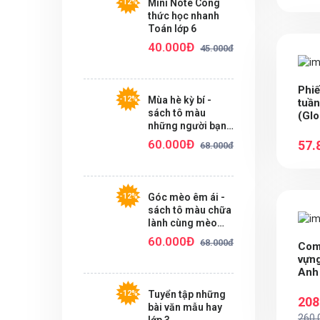
-12%
Mini Note Công
thức học nhanh
Toán lớp 6
40.000Đ
45.000đ
Phiế
-12%
Mùa hè kỳ bí -
tuần
sách tô màu
(Glo
những người bạn
ma quái
60.000Đ
57.
68.000đ
-12%
Góc mèo êm ái -
sách tô màu chữa
lành cùng mèo
nhỏ
60.000Đ
68.000đ
Com
vựng
Anh
-12%
Tuyển tập những
208
bài văn mẫu hay
260.