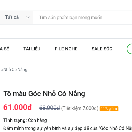
A SẺ
TÀI LIỆU
FILE NGHE
SALE SỐC
c Nhỏ Có Nắng
Tô màu Góc Nhỏ Có Nắng
61.000đ
68.000đ
(Tiết kiệm 7.000đ)
11% giảm
Tình trạng:
Còn hàng
Đắm mình trong sự yên bình và sự đẹp đẽ của "Góc Nhỏ Có Nắ