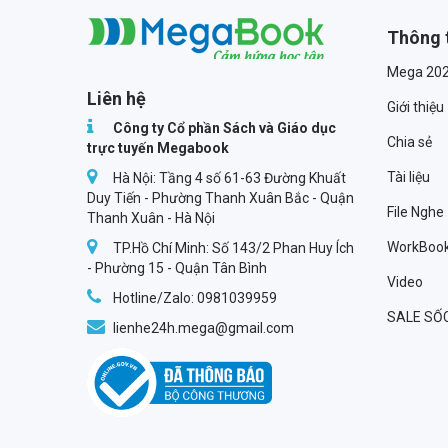
Thông 
Megabook
Mega 20
Liên hệ
Giới thiệu
Công ty Cổ phần Sách và Giáo dục
Chia sẻ
trực tuyến Megabook
Tài liệu
Hà Nội: Tầng 4 số 61-63 Đường Khuất
Duy Tiến - Phường Thanh Xuân Bắc - Quận
File Nghe
Thanh Xuân - Hà Nội
WorkBoo
TP.Hồ Chí Minh: Số 143/2 Phan Huy Ích
- Phường 15 - Quận Tân Bình
Video
Hotline/Zalo: 0981039959
SALE SỐ
lienhe24h.mega@gmail.com