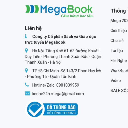
Thông 
Megabook
Mega 20
Liên hệ
Giới thiệu
Công ty Cổ phần Sách và Giáo dục
Chia sẻ
trực tuyến Megabook
Tài liệu
Hà Nội: Tầng 4 số 61-63 Đường Khuất
Duy Tiến - Phường Thanh Xuân Bắc - Quận
File Nghe
Thanh Xuân - Hà Nội
WorkBoo
TP.Hồ Chí Minh: Số 143/2 Phan Huy Ích
- Phường 15 - Quận Tân Bình
Video
Hotline/Zalo: 0981039959
SALE SỐ
lienhe24h.mega@gmail.com