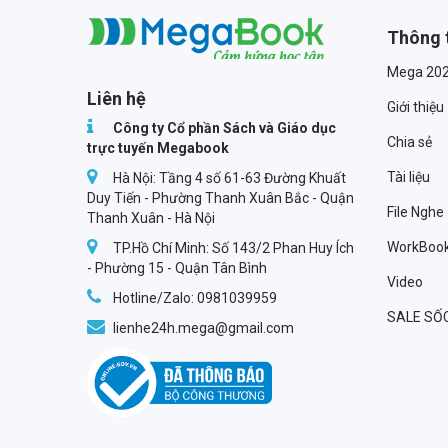
Thông 
Megabook
Mega 20
Liên hệ
Giới thiệu
Công ty Cổ phần Sách và Giáo dục
Chia sẻ
trực tuyến Megabook
Tài liệu
Hà Nội: Tầng 4 số 61-63 Đường Khuất
Duy Tiến - Phường Thanh Xuân Bắc - Quận
File Nghe
Thanh Xuân - Hà Nội
WorkBoo
TP.Hồ Chí Minh: Số 143/2 Phan Huy Ích
- Phường 15 - Quận Tân Bình
Video
Hotline/Zalo: 0981039959
SALE SỐ
lienhe24h.mega@gmail.com