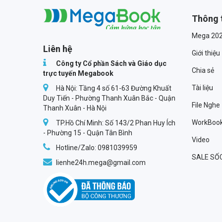
Thông 
Megabook
Mega 20
Liên hệ
Giới thiệu
Công ty Cổ phần Sách và Giáo dục
Chia sẻ
trực tuyến Megabook
Tài liệu
Hà Nội: Tầng 4 số 61-63 Đường Khuất
Duy Tiến - Phường Thanh Xuân Bắc - Quận
File Nghe
Thanh Xuân - Hà Nội
WorkBoo
TP.Hồ Chí Minh: Số 143/2 Phan Huy Ích
- Phường 15 - Quận Tân Bình
Video
Hotline/Zalo: 0981039959
SALE SỐ
lienhe24h.mega@gmail.com