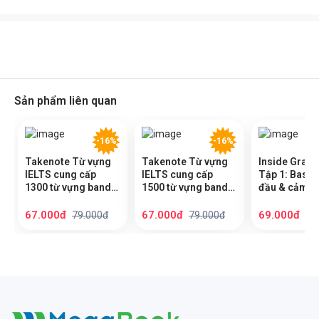
Sản phẩm liên quan
-16%
-16%
Takenote Từ vựng
Takenote Từ vựng
Inside Gram
IELTS cung cấp
IELTS cung cấp
Tập 1: Basic 
1300 từ vựng band
1500 từ vựng band
đầu & cảm h
6.5 theo chủ đề
7.5 theo chủ đề
67.000đ
67.000đ
69.000đ
79.000đ
79.000đ
89