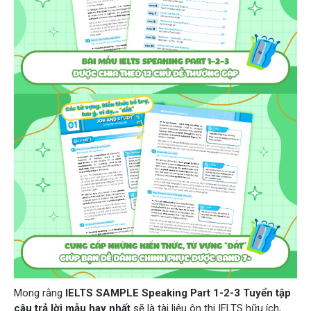
Mong rằng
IELTS SAMPLE Speaking Part 1-2-3 Tuyển tập
câu trả lời mẫu hay nhất
sẽ là tài liệu ôn thi IELTS hữu ích,