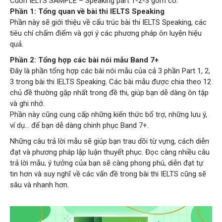
Cuốn IELTS SAMPLE – Speaking part 1-2-3 gồm có:
Phần 1: Tổng quan về bài thi IELTS Speaking
Phần này sẽ giới thiệu về cấu trúc bài thi IELTS Speaking, các
tiêu chí chấm điểm và gợi ý các phương pháp ôn luyện hiệu
quả.
Phần 2: Tổng hợp các bài nói mẫu Band 7+
Đây là phần tổng hợp các bài nói mẫu của cả 3 phần Part 1, 2,
3 trong bài thi IELTS Speaking. Các bài mẫu được chia theo 12
chủ đề thường gặp nhất trong đề thi, giúp bạn dễ dàng ôn tập
và ghi nhớ.
Phần này cũng cung cấp những kiến thức bổ trợ, những lưu ý,
ví dụ... để bạn dễ dàng chinh phục Band 7+.
Những câu trả lời mẫu sẽ giúp bạn trau dồi từ vựng, cách diễn
đạt và phương pháp lập luận thuyết phục. Đọc càng nhiều câu
trả lời mẫu, ý tưởng của bạn sẽ càng phong phú, diễn đạt tự
tin hơn và suy nghĩ về các vấn đề trong bài thi IELTS cũng sẽ
sâu và nhanh hơn.