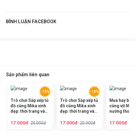
BÌNH LUẬN FACEBOOK
Sản phẩm liên quan
-15%
-15%
Trò chơi Sắp xếp tủ
Trò chơi Sắp xếp tủ
Mua hay bán
đồ cùng Mika xinh
đồ cùng Mika xinh
cùng vịt Miko
đẹp: thời trang và
đẹp: thời trang và
nướng thơm
phụ kiện Cô Tiên
phụ kiện Nàng Tiên
(Hơn 60 stick
Xinh - Sách bóc dán
Cá - Sách bóc dán
Sách bóc dá
17.000đ
17.000đ
17.000đ
20.000đ
20.000đ
20
sticker cho bé gái
sticker cho bé gái
sticker cho 