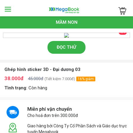
Megabook
MẦM NON
1/1
ĐỌC THỬ
Ghép hình sticker 3D - Đại dương 03
38.000đ
45.000đ
(Tiết kiệm 7.000đ)
16% giảm
Tình trạng:
Còn hàng
Miễn phí vận chuyển
Cho hoá đơn trên 300.000đ
Giao hàng bởi Công Ty Cổ Phần Sách và Giáo dục trực
tuyến Megabook