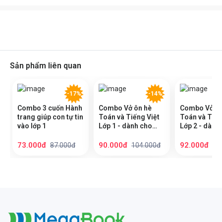
Sản phẩm liên quan
-17%
-14%
Combo 3 cuốn Hành
Combo Vở ôn hè
Combo Vở ôn
trang giúp con tự tin
Toán và Tiếng Việt
Toán và Tiến
vào lớp 1
Lớp 1 - dành cho
Lớp 2 - dành
học sinh lớp 1 lên
học sinh lớp 
lớp 2 ( theo chương
lớp 3 ( theo
73.000đ
90.000đ
92.000đ
87.000đ
104.000đ
11
trình SGK mới nhất)
trình SGK mớ