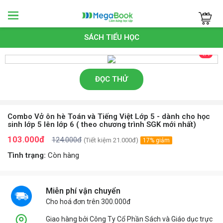
Megabook
SÁCH TIỂU HỌC
1/1
ĐỌC THỬ
Combo Vở ôn hè Toán và Tiếng Việt Lớp 5 - dành cho học
sinh lớp 5 lên lớp 6 ( theo chương trình SGK mới nhất)
103.000đ
124.000đ
(Tiết kiệm 21.000đ)
17% giảm
Tình trạng:
Còn hàng
Miễn phí vận chuyển
Cho hoá đơn trên 300.000đ
Giao hàng bởi Công Ty Cổ Phần Sách và Giáo dục trực