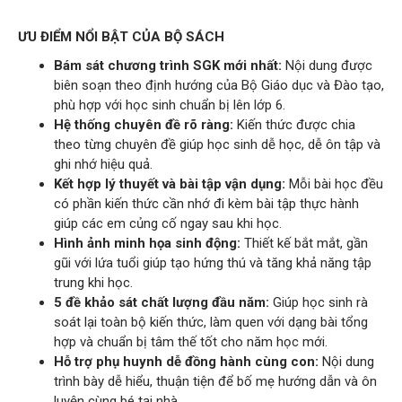
ƯU ĐIỂM NỔI BẬT CỦA BỘ SÁCH
Bám sát chương trình SGK mới nhất:
Nội dung được
biên soạn theo định hướng của Bộ Giáo dục và Đào tạo,
phù hợp với học sinh chuẩn bị lên lớp 6.
Hệ thống chuyên đề rõ ràng:
Kiến thức được chia
theo từng chuyên đề giúp học sinh dễ học, dễ ôn tập và
ghi nhớ hiệu quả.
Kết hợp lý thuyết và bài tập vận dụng:
Mỗi bài học đều
có phần kiến thức cần nhớ đi kèm bài tập thực hành
giúp các em củng cố ngay sau khi học.
Hình ảnh minh họa sinh động:
Thiết kế bắt mắt, gần
gũi với lứa tuổi giúp tạo hứng thú và tăng khả năng tập
trung khi học.
5 đề khảo sát chất lượng đầu năm:
Giúp học sinh rà
soát lại toàn bộ kiến thức, làm quen với dạng bài tổng
hợp và chuẩn bị tâm thế tốt cho năm học mới.
Hỗ trợ phụ huynh dễ đồng hành cùng con:
Nội dung
trình bày dễ hiểu, thuận tiện để bố mẹ hướng dẫn và ôn
luyện cùng bé tại nhà.