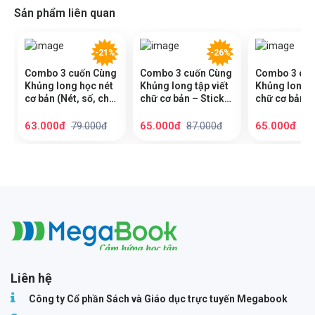
Sản phẩm liên quan
-21%
-26%
Combo 3 cuốn Cùng
Combo 3 cuốn Cùng
Combo 3 cuố
Khủng long học nét
Khủng long tập viết
Khủng long t
cơ bản (Nét, số, chữ
chữ cơ bản – Sticker
chữ cơ bản –
cái đầu tiên) bé trai
bé trai quyển 4,5,6
bé gái quyển
quyển 1,2,3
63.000đ
65.000đ
65.000đ
79.000đ
87.000đ
87
Megabook
Liên hệ
Công ty Cổ phần Sách và Giáo dục trực tuyến Megabook