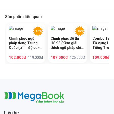
Sản phẩm liên quan
-15%
-15%
Chinh phục ngữ
Chinh phục đề thi
Combo Take
pháp tiếng Trung
HSK 3 (Kèm giải
Từ vựng HSK
Quốc (trình độ sơ -
thích ngữ pháp chi
Tiếng Trung 
trung cấp)
tiết)
(cung cấp 90
vựng)
102.000đ
107.000đ
109.000đ
119.000đ
125.000đ
1
Megabook
Liên hệ