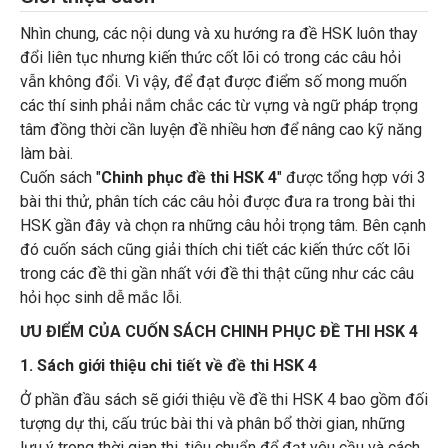
Nhìn chung, các nội dung và xu hướng ra đề HSK luôn thay
đổi liên tục nhưng kiến thức cốt lõi có trong các câu hỏi
vẫn không đổi. Vì vậy, để đạt được điểm số mong muốn
các thí sinh phải nắm chắc các từ vựng và ngữ pháp trọng
tâm đồng thời cần luyện đề nhiều hơn để nâng cao kỹ năng
làm bài.
Cuốn sách "
Chinh phục đề thi HSK 4
" được tổng hợp với 3
bài thi thử, phân tích các câu hỏi được đưa ra trong bài thi
HSK gần đây và chọn ra những câu hỏi trọng tâm. Bên cạnh
đó cuốn sách cũng giải thích chi tiết các kiến thức cốt lõi
trong các đề thi gần nhất với đề thi thật cũng như các câu
hỏi học sinh dễ mắc lỗi.
ƯU ĐIỂM CỦA CUỐN SÁCH CHINH PHỤC ĐỀ THI HSK 4
1. Sách giới thiệu chi tiết về đề thi HSK 4
Ở phần đầu sách sẽ giới thiệu về đề thi HSK 4 bao gồm đối
tượng dự thi, cấu trúc bài thi và phân bổ thời gian, những
lưu ý trong thời gian thi, tiêu chuẩn để đạt yêu cầu và cách