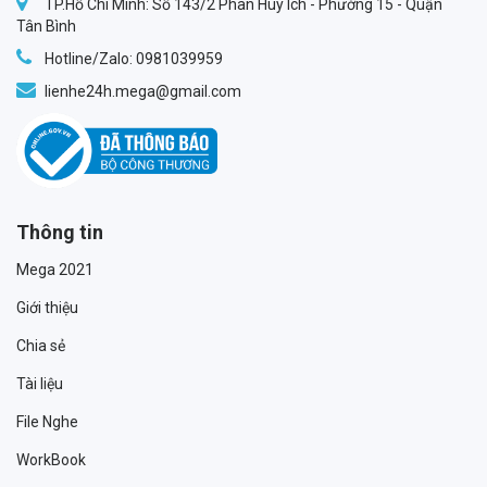
TP.Hồ Chí Minh: Số 143/2 Phan Huy Ích - Phường 15 - Quận
Tân Bình
Hotline/Zalo: 0981039959
lienhe24h.mega@gmail.com
Thông tin
Mega 2021
Giới thiệu
Chia sẻ
Tài liệu
File Nghe
WorkBook