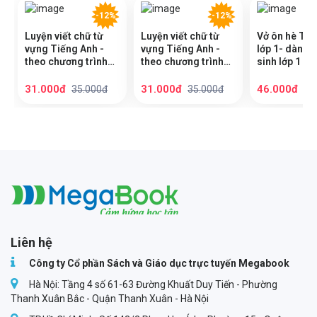
-12%
-12%
Luyện viết chữ từ
Luyện viết chữ từ
Vở ôn hè Tiế
vựng Tiếng Anh -
vựng Tiếng Anh -
lớp 1- dành 
theo chương trình
theo chương trình
sinh lớp 1 lên
tiếng anh lớp 4
tiếng anh lớp 3
theo chương 
SGK mới nhấ
31.000đ
31.000đ
46.000đ
35.000đ
35.000đ
52
Megabook
Liên hệ
Công ty Cổ phần Sách và Giáo dục trực tuyến Megabook
Hà Nội: Tầng 4 số 61-63 Đường Khuất Duy Tiến - Phường
Thanh Xuân Bắc - Quận Thanh Xuân - Hà Nội