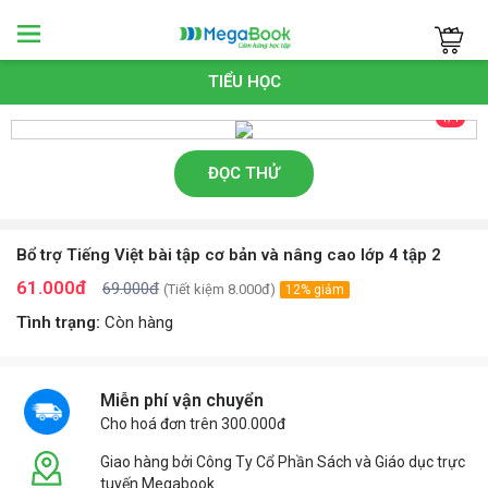
Megabook
TIỂU HỌC
1/1
ĐỌC THỬ
Bổ trợ Tiếng Việt bài tập cơ bản và nâng cao lớp 4 tập 2
61.000đ
69.000đ
(Tiết kiệm 8.000đ)
12% giảm
Tình trạng:
Còn hàng
Miễn phí vận chuyển
Cho hoá đơn trên 300.000đ
Giao hàng bởi Công Ty Cổ Phần Sách và Giáo dục trực
tuyến Megabook