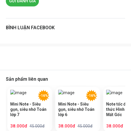
GỬI ĐÁNH GIÁ
BÌNH LUẬN FACEBOOK
Sản phẩm liên quan
-16%
-16%
Mini Note - Siêu
Mini Note - Siêu
Note tốc độ 
gọn, siêu nhớ Toán
gọn, siêu nhớ Toán
thức Hình TH
lớp 7
lớp 6
Mất Gốc
38.000đ
38.000đ
38.000đ
45.000đ
45.000đ
45