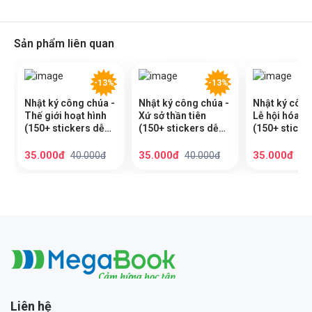
Sản phẩm liên quan
-13%
-13%
Nhật ký công chúa -
Nhật ký công chúa -
Nhật ký công
Thế giới hoạt hình
Xứ sở thần tiên
Lễ hội hóa t
(150+ stickers dễ
(150+ stickers dễ
(150+ sticke
thương) - Sách bóc
thương) - Sách bóc
thương) - Sá
dán sticker thời
dán sticker thời
dán sticker t
35.000đ
35.000đ
35.000đ
40.000đ
40.000đ
40
trang cho bé gái
trang cho bé gái
trang cho bé
Megabook
Liên hệ