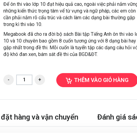
Để ôn thi vào lớp 10 đạt hiệu quả cao, ngoài việc phải nắm vữn
những kiến thức trọng tâm vể từ vựng và ngữ pháp, các em còn
cần phải nắm rõ cấu trúc và cách làm các dạng bài thường gặp
trong kì thi vào 10.
Megabook đã cho ra đời bộ sách Bài tập Tiếng Anh ôn thi vào 
10 và 10 chuyên bao gồm 8 cuốn tương ứng với 8 dạng bài hay
gặp nhất trong đề thi. Mỗi cuốn là tuyển tập các dạng câu hỏi v
độ khó đan xen, bám sát đề thi của BGD&ĐT.
THÊM VÀO GIỎ HÀNG
đặt hàng và vận chuyển
Đánh giá sá