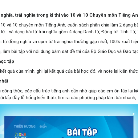
nghĩa, trái nghĩa trong kì thi vào 10 và 10 Chuyên môn Tiếng A
vào 10 và 10 chuyên môn Tiếng Anh, cuốn sách phân chia làm 2 dạng b
ừ... và dạng bài từ trái nghĩa gồm 4 dạng:Danh từ, Động từ, Tính Từ
từ đồng nghĩa và cụm từ trái nghĩa thường gặp nhất, 100% xuất hiện
c, làm bài tập với nội dung bám sát đề thi của Bộ Giáo Dục và Đào tạ
học tập
ết quả của mình, ghi lại kết quả của bài học đó, và note lại kiến th
nhất
y đủ công thức, các cấu trúc tiếng anh cần nhớ giúp các em ôn tập lại
 thời lấp đầy lỗ hổng kiến thức, tìm ra các phương pháp làm bài nhanh