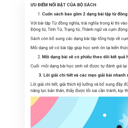
ƯU ĐIỂM NỔI BẬT CỦA BỘ SÁCH
Cuốn sách bao gồm 2 dạng bài tập từ đồng 
Với bài tập Từ đồng nghĩa, trái nghĩa trong kì thi 
Động từ, Tính Từ, Trạng từ, Thành ngữ và cụm động t
Sách còn bổ sung các dạng bài tập tổng hợp về cụm 
Mỗi dạng sẽ có bài tập giúp học sinh ôn lại kiến thứ
Mỗi dạng bài sẽ có phiếu theo dõi kết quả 
Cuối mỗi dạng bài học sinh sẽ được tự đánh giá lại k
3. Lời giải chi tiết và các mẹo giải bài nhanh 
Lời giải chi tiết, giải thích kỹ lưỡng và bổ sung đầ
năng lực bản thân, thấy được lỗi sai cần tránh, kịp