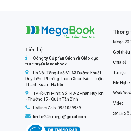
Thông 
Megabook
Mega 20
Liên hệ
Giới thiệu
Công ty Cổ phần Sách và Giáo dục
Chia sẻ
trực tuyến Megabook
Tài liệu
Hà Nội: Tầng 4 số 61-63 Đường Khuất
Duy Tiến - Phường Thanh Xuân Bắc - Quận
File Nghe
Thanh Xuân - Hà Nội
WorkBoo
TP.Hồ Chí Minh: Số 143/2 Phan Huy Ích
- Phường 15 - Quận Tân Bình
Video
Hotline/Zalo: 0981039959
SALE SỐ
lienhe24h.mega@gmail.com