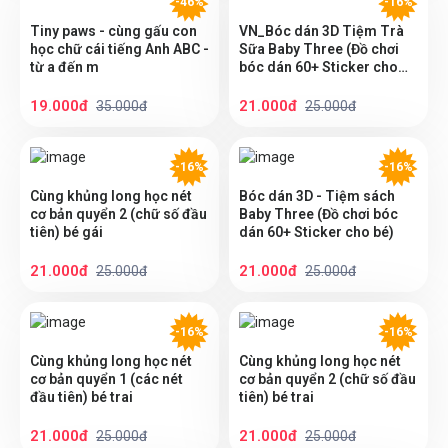
-46%
-16%
Tiny paws - cùng gấu con
VN_Bóc dán 3D Tiệm Trà
học chữ cái tiếng Anh ABC -
Sữa Baby Three (Đồ chơi
từ a đến m
bóc dán 60+ Sticker cho
bé)
19.000đ
21.000đ
35.000đ
25.000đ
-16%
-16%
Cùng khủng long học nét
Bóc dán 3D - Tiệm sách
cơ bản quyển 2 (chữ số đầu
Baby Three (Đồ chơi bóc
tiên) bé gái
dán 60+ Sticker cho bé)
21.000đ
21.000đ
25.000đ
25.000đ
-16%
-16%
Cùng khủng long học nét
Cùng khủng long học nét
cơ bản quyển 1 (các nét
cơ bản quyển 2 (chữ số đầu
đầu tiên) bé trai
tiên) bé trai
21.000đ
21.000đ
25.000đ
25.000đ