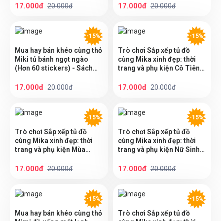
bé
17.000đ
17.000đ
20.000đ
20.000đ
-15%
-15%
Mua hay bán khéo cùng thỏ
Trò chơi Sắp xếp tủ đồ
Miki tủ bánh ngọt ngào
cùng Mika xinh đẹp: thời
(Hơn 60 stickers) - Sách
trang và phụ kiện Cô Tiên
bóc dán sticker cho bé gái
Xinh - Sách bóc dán
sticker cho bé gái
17.000đ
17.000đ
20.000đ
20.000đ
-15%
-15%
Trò chơi Sắp xếp tủ đồ
Trò chơi Sắp xếp tủ đồ
cùng Mika xinh đẹp: thời
cùng Mika xinh đẹp: thời
trang và phụ kiện Mùa
trang và phụ kiện Nữ Sinh
Đông Ấm Áp - Sách bóc
Trung Học - Sách bóc dán
dán sticker cho bé gái
sticker cho bé gái
17.000đ
17.000đ
20.000đ
20.000đ
-15%
-15%
Mua hay bán khéo cùng thỏ
Trò chơi Sắp xếp tủ đồ