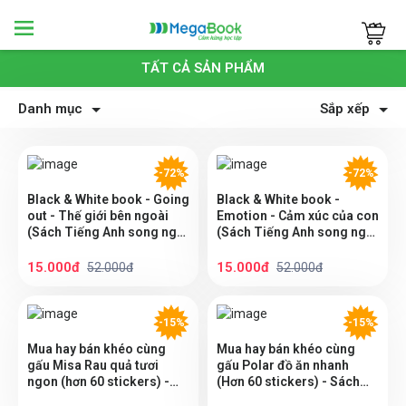
Megabook
TẤT CẢ SẢN PHẨM
Danh mục
Sắp xếp
-72%
-72%
Black & White book - Going
Black & White book -
out - Thế giới bên ngoài
Emotion - Cảm xúc của con
(Sách Tiếng Anh song ngữ
(Sách Tiếng Anh song ngữ
dành cho trẻ từ 1 -5 tuổi)
dành cho trẻ từ 1 -5 tuổi)
15.000đ
15.000đ
52.000đ
52.000đ
-15%
-15%
Mua hay bán khéo cùng
Mua hay bán khéo cùng
gấu Misa Rau quả tươi
gấu Polar đồ ăn nhanh
ngon (hơn 60 stickers) -
(Hơn 60 stickers) - Sách
Sách bóc dán sticker cho
bóc dán sticker cho bé gái