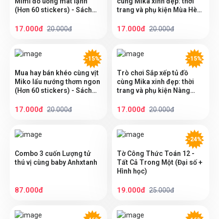
Mimi đồ uống mát lạnh
cùng Mika xinh đẹp: thời
(Hơn 60 stickers) - Sách
trang và phụ kiện Mùa Hè
bóc dán sticker cho bé gái
Sôi Động - Sách bóc dán
sticker cho bé gái
17.000đ
17.000đ
20.000đ
20.000đ
-15%
-15%
Mua hay bán khéo cùng vịt
Trò chơi Sắp xếp tủ đồ
Miko lẩu nướng thơm ngon
cùng Mika xinh đẹp: thời
(Hơn 60 stickers) - Sách
trang và phụ kiện Nàng
bóc dán sticker cho bé gái
Tiên Cá - Sách bóc dán
sticker cho bé gái
17.000đ
17.000đ
20.000đ
20.000đ
-24%
Combo 3 cuốn Lượng tử
Tờ Công Thức Toán 12 -
thú vị cùng baby Anhxtanh
Tất Cả Trong Một (Đại số +
Hình học)
87.000đ
19.000đ
25.000đ