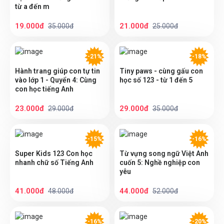
từ a đến m
19.000đ
21.000đ
35.000đ
25.000đ
-21%
-18%
Hành trang giúp con tự tin
Tiny paws - cùng gấu con
vào lớp 1 - Quyển 4: Cùng
học số 123 - từ 1 đến 5
con học tiếng Anh
23.000đ
29.000đ
29.000đ
35.000đ
-15%
-16%
Super Kids 123 Con học
Từ vựng song ngữ Việt Anh
nhanh chữ số Tiếng Anh
cuốn 5: Nghề nghiệp con
yêu
41.000đ
44.000đ
48.000đ
52.000đ
-16%
-20%