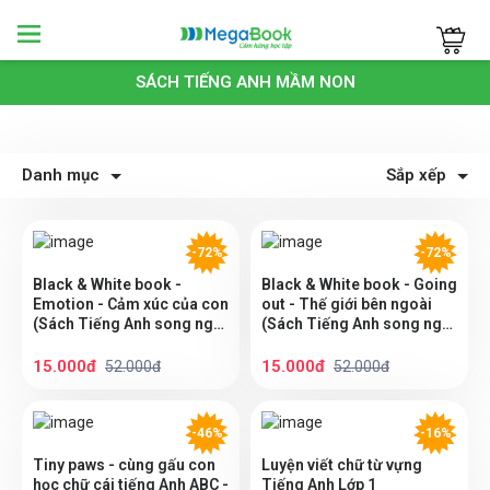
Megabook
SÁCH TIẾNG ANH MẦM NON
Danh mục
Sắp xếp
-72%
-72%
Black & White book -
Black & White book - Going
Emotion - Cảm xúc của con
out - Thế giới bên ngoài
(Sách Tiếng Anh song ngữ
(Sách Tiếng Anh song ngữ
dành cho trẻ từ 1 -5 tuổi)
dành cho trẻ từ 1 -5 tuổi)
15.000đ
15.000đ
52.000đ
52.000đ
-46%
-16%
Tiny paws - cùng gấu con
Luyện viết chữ từ vựng
học chữ cái tiếng Anh ABC -
Tiếng Anh Lớp 1