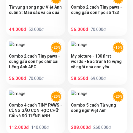
Từ vựng song ngữ Việt Anh
Combo 2 cuốn Tiny paws -
cuốn 3: Màu sắc và củ quả
cùng gấu con học số 123
44.000đ
56.000đ
52.000đ
70.000đ
-20%
-15%
Combo 2 cuốn Tiny paws -
My picture - 100 first
cùng gấu con học chữ cái
words - Bức tranh từ vựng
tiếng Anh ABC
về ngôi nhà con yêu
56.000đ
58.650đ
70.000đ
69.000đ
-20%
-20%
Combo 4 cuốn TINY PAWS -
Combo 5 cuốn Từ vựng
CÙNG GẤU CON HỌC CHỮ
song ngữ Việt Anh
CÁI và SỐ TIẾNG ANH
112.000đ
208.000đ
140.000đ
260.000đ