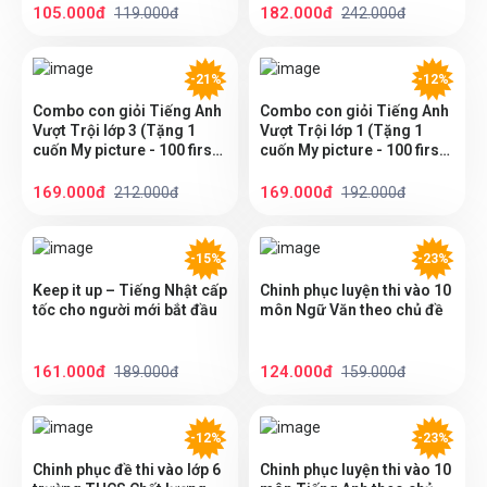
105.000đ
182.000đ
119.000đ
242.000đ
-21%
-12%
Combo con giỏi Tiếng Anh
Combo con giỏi Tiếng Anh
Vượt Trội lớp 3 (Tặng 1
Vượt Trội lớp 1 (Tặng 1
cuốn My picture - 100 first
cuốn My picture - 100 first
words bất kỳ)
words bất kỳ)
169.000đ
169.000đ
212.000đ
192.000đ
-15%
-23%
Keep it up – Tiếng Nhật cấp
Chinh phục luyện thi vào 10
tốc cho người mới bắt đầu
môn Ngữ Văn theo chủ đề
161.000đ
124.000đ
189.000đ
159.000đ
-12%
-23%
Chinh phục đề thi vào lớp 6
Chinh phục luyện thi vào 10