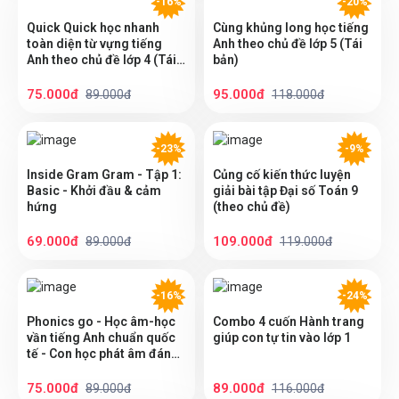
-16%
-20%
Quick Quick học nhanh
Cùng khủng long học tiếng
toàn diện từ vựng tiếng
Anh theo chủ đề lớp 5 (Tái
Anh theo chủ đề lớp 4 (Tái
bản)
bản)
75.000đ
95.000đ
89.000đ
118.000đ
-23%
-9%
Inside Gram Gram - Tập 1:
Củng cố kiến thức luyện
Basic - Khởi đầu & cảm
giải bài tập Đại số Toán 9
hứng
(theo chủ đề)
69.000đ
109.000đ
89.000đ
119.000đ
-16%
-24%
Phonics go - Học âm-học
Combo 4 cuốn Hành trang
vần tiếng Anh chuẩn quốc
giúp con tự tin vào lớp 1
tế - Con học phát âm đánh
vần tiếng Anh 2
75.000đ
89.000đ
89.000đ
116.000đ