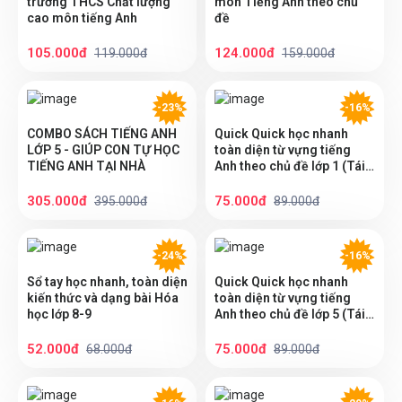
trường THCS Chất lượng
môn Tiếng Anh theo chủ
cao môn tiếng Anh
đề
105.000đ
124.000đ
119.000đ
159.000đ
-23%
-16%
COMBO SÁCH TIẾNG ANH
Quick Quick học nhanh
LỚP 5 - GIÚP CON TỰ HỌC
toàn diện từ vựng tiếng
TIẾNG ANH TẠI NHÀ
Anh theo chủ đề lớp 1 (Tái
bản)
305.000đ
75.000đ
395.000đ
89.000đ
-24%
-16%
Sổ tay học nhanh, toàn diện
Quick Quick học nhanh
kiến thức và dạng bài Hóa
toàn diện từ vựng tiếng
học lớp 8-9
Anh theo chủ đề lớp 5 (Tái
bản)
52.000đ
75.000đ
68.000đ
89.000đ