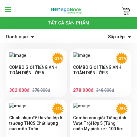
Megabook
TẤT CẢ SẢN PHẨM
Danh mục
Sắp xếp
-21%
-21%
COMBO GIỎI TIẾNG ANH
COMBO GIỎI TIẾNG ANH
TOÀN DIỆN LỚP 5
TOÀN DIỆN LỚP 3
302.000đ
278.000đ
378.000đ
348.000đ
-12%
-25%
Chinh phục đề thi vào lớp 6
Combo con giỏi Tiếng Anh
trường THCS Chất lượng
Vượt Trội lớp 5 (Tặng 1
cao môn Toán
cuốn My picture - 100 first
words bất kỳ)